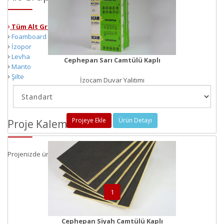
Tüm Alt Gruplar
Foamboard
İzopor
Levha
Cephepan Sarı Camtülü Kaplı
Manto
Şilte
İzocam Duvar Yalıtımı
Projeye Ekle
Ürün Detayı
Proje Kalemleri
Projenizde ürün bulunmamaktadır.
1
Cephepan Siyah Camtülü Kaplı