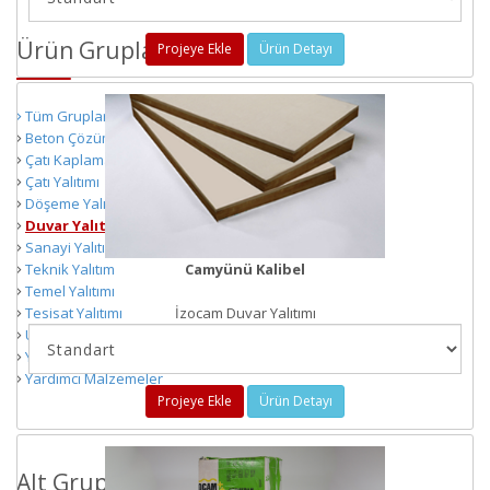
Ürün Grupları
Projeye Ekle
Ürün Detayı
Tüm Gruplar
Beton Çözümleri
Çatı Kaplama
Çatı Yalıtımı
Döşeme Yalıtımı
Duvar Yalıtımı
Sanayi Yalıtımı
Teknik Yalıtım
Camyünü Kalibel
Temel Yalıtımı
Tesisat Yalıtımı
İzocam Duvar Yalıtımı
Ürün Materyalleri
Yapı Çözümleri
Yardımcı Malzemeler
Projeye Ekle
Ürün Detayı
Alt Gruplar