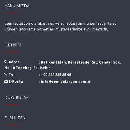
HAKKIMIZDA
Cem izolasyon olarak ısı, ses ve su izolasyon ürünleri satışı ile su
ürünleri uygulama hizmetleri müşterilerimize sunulmaktadır.
İLETIŞIM
Adres
:
Batıkent Mah. Keresteciler Sit. Çandar Sok.
No:10 Tepebaşı Eskişehir
Tel
:
+90 222 335 85 96
E-Posta
:
info@cemizolasyon.com.tr
DUYURULAR
E- BÜLTEN