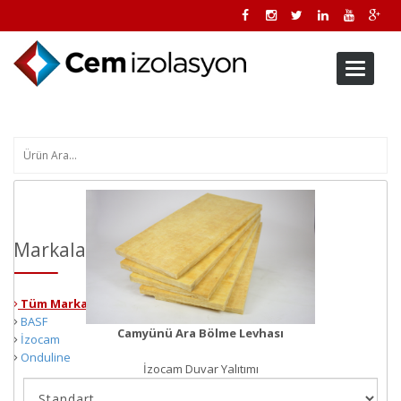
Toggle
navigati
Markalar
Tüm Markalar
BASF
Camyünü Ara Bölme Levhası
İzocam
Onduline
İzocam Duvar Yalıtımı