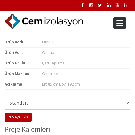
Toggle
navigati
Ürün Kodu :
U0513
Ürün Adı :
Ondupor
Ürün Grubu :
Çatı Kaplama
Ürün Markası :
Onduline
Açıklama:
En: 85 cm Boy: 192 cm
Projeye Ekle
Proje Kalemleri