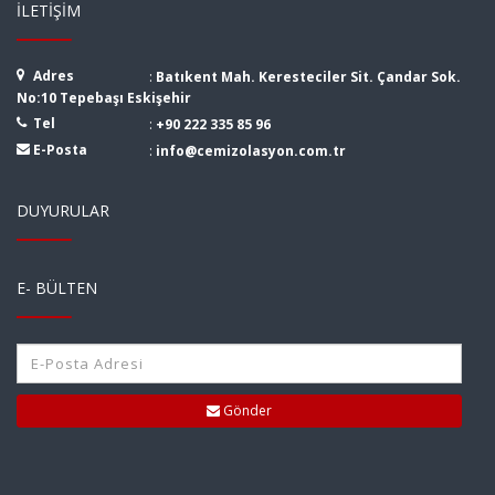
İLETIŞIM
Adres
:
Batıkent Mah. Keresteciler Sit. Çandar Sok.
No:10 Tepebaşı Eskişehir
Tel
:
+90 222 335 85 96
E-Posta
:
info@cemizolasyon.com.tr
DUYURULAR
E- BÜLTEN
Gönder