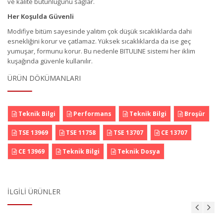
ve kalite bütünlüğünü sağlar.
Her Koşulda Güvenli
Modifiye bitüm sayesinde yalıtım çok düşük sıcaklıklarda dahi
esnekliğini korur ve çatlamaz. Yüksek sıcaklıklarda da ise geç
yumuşar, formunu korur. Bu nedenle BITULINE sistemi her iklim
kuşağında güvenle kullanılır.
ÜRÜN DÖKÜMANLARI
Teknik Bilgi
Performans
Teknik Bilgi
Broşür
TSE 13969
TSE 11758
TSE 13707
CE 13707
CE 13969
Teknik Bilgi
Teknik Dosya
İLGILI ÜRÜNLER