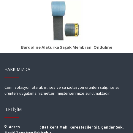
ı
Bituline Astar
Ürün Detayı
Bardoline Alaturka Saçak Membranı Onduline
HAKKIMIZDA
Cem izolasyon olarak ısı, ses ve su izolasyon ürünleri satışı ile su
ürünleri uygulama hizmetleri müşterilerimize sunulmaktadır.
İLETIŞIM
Adres
:
Batıkent Mah. Keresteciler Sit. Çandar Sok.
No:10 Tepebaşı Eskişehir