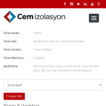
Toggle
navigati
Ürün Kodu :
U0532
Ürün Adı :
Bituline Extra EG 30 A Alüminyum Kaplı
Ürün Grubu :
Temel Yalıtımı
Ürün Markası :
Onduline
Açıklama:
Alüminyum folyo kaplı membranlar, mineral kaplı
tipler gibi son kat malzemesi olarak kullanılır.
Projeye Ekle
Proje Kalemleri