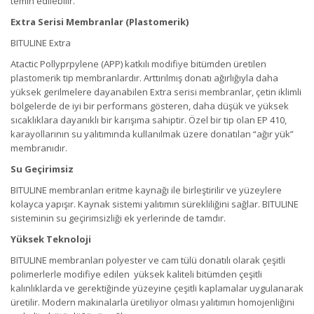
temin edilebilir.
Extra Serisi Membranlar (Plastomerik)
BITULINE Extra
Atactic Pollyprpylene (APP) katkılı modifiye bitümden üretilen
plastomerik tip membranlardır. Arttırılmış donatı ağırlığıyla daha
yüksek gerilmelere dayanabilen Extra serisi membranlar, çetin iklimli
bölgelerde de iyi bir performans gösteren, daha düşük ve yüksek
sıcaklıklara dayanıklı bir karışıma sahiptir. Özel bir tip olan EP 410,
karayollarının su yalıtımında kullanılmak üzere donatılan “ağır yük”
membranıdır.
Su Geçirimsiz
BITULINE membranları eritme kaynağı ile birleştirilir ve yüzeylere
kolayca yapışır. Kaynak sistemi yalıtımın sürekliliğini sağlar. BITULINE
sisteminin su geçirimsizliği ek yerlerinde de tamdır.
Yüksek Teknoloji
BITULINE membranları polyester ve cam tülü donatılı olarak çeşitli
polimerlerle modifiye edilen yüksek kaliteli bitümden çeşitli
kalınlıklarda ve gerektiğinde yüzeyine çeşitli kaplamalar uygulanarak
üretilir. Modern makinalarla üretiliyor olması yalıtımın homojenliğini