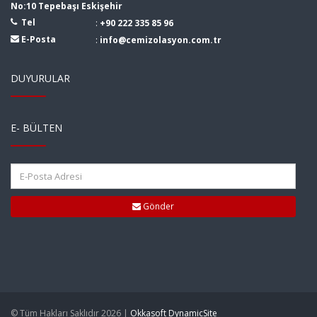
No:10 Tepebaşı Eskişehir
Tel
:
+90 222 335 85 96
E-Posta
:
info@cemizolasyon.com.tr
DUYURULAR
E- BÜLTEN
Gönder
© Tüm Hakları Saklıdır 2026 |
Okkasoft DynamicSite