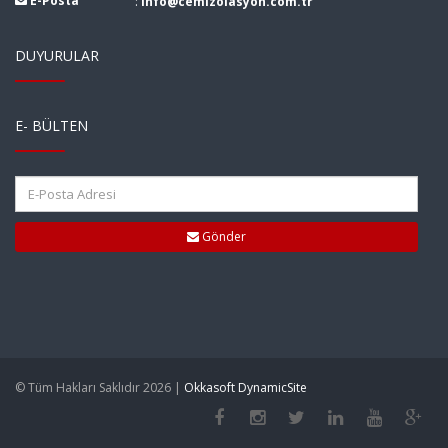
E-Posta
:
info@cemizolasyon.com.tr
DUYURULAR
E- BÜLTEN
Gönder
© Tüm Hakları Saklıdır 2026 |
Okkasoft DynamicSite