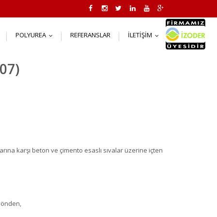
POLYUREA
REFERANSLAR
İLETIŞIM
..
...
...
07)
ularına karşı beton ve çimento esaslı sıvalar üzerine içten
yönden,