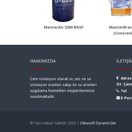
1406 (Concresive)
1420 (
 Detayı
Ürün Detayı
Ürü
MasterAir 3200 BASF
MasterBrac
(Concresi
HAKKIMIZDA
İLETIŞI
Adres
Cem izolasyon olarak ısı, ses ve su
Sit. Çan
izolasyon ürünleri satışı ile su ürünleri
uygulama hizmetleri müşterilerimize
Tel
sunulmaktadır.
E-Pos
© Tüm Hakları Saklıdır 2026 |
Okkasoft DynamicSite