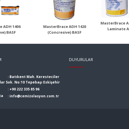
4000 (Mbrace
(Mbr
Concresive)
Laminate Adesivo)
Ürü
n Detayı
Ürün Detayı
MasterBrace A
e ADH 1406
MasterBrace ADH 1420
Laminate A
ve) BASF
(Concresive) BASF
M
DUYURULAR
:
Batıkent Mah. Keresteciler
dar Sok. No:10 Tepebaşı Eskişehir
:
+90 222 335 85 96
ta
:
info@cemizolasyon.com.tr