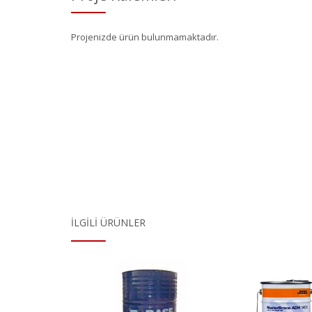
Projenizde ürün bulunmamaktadır.
İLGILI ÜRÜNLER
Air 3200
MasterBrace ADH
Maste