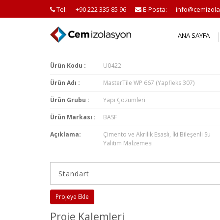
Tel:
+90 222 335 85 96
E-Posta:
info@cemizola
ANA SAYFA
Ürün Kodu :
U0422
Ürün Adı :
MasterTile WP 667 (Yapfleks 307)
Ürün Grubu :
Yapı Çözümleri
Ürün Markası :
BASF
Açıklama:
Çimento ve Akrilik Esaslı, İki Bileşenli Su
Yalıtım Malzemesi
Projeye Ekle
Proje Kalemleri