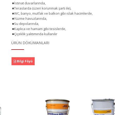
■İstinat duvarlarında,
■Teraslarda (üzeri korunmak şartı ile),
■WC, banyo, mutfak ve balkon gibi ıslak hacimlerde,
■Yüzme havuzlarında,
■Su depolarında,
■Kaplıca ve hamam gibi tesislerde,
■Çiçeklik yalıtımında kullanılır
ÜRÜN DÖKÜMANLARI
Bilgi Föyü
MasterBrace ADH
Maste
rBrace ADH