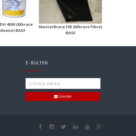
(Mbr
ace Fibre)
(Mbrace Laminate)
Ür
n Detayı
Ürün Detayı
DH 4000 (Mbrace
MasterBrace FIB (Mbrace Fibre)
MasterBra
desivo) BASF
BASF
Lamin
E- BÜLTEN
Gönder