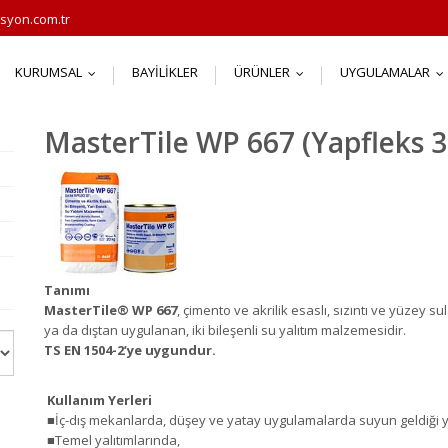
syon.com.tr
KURUMSAL
BAYILIKLER
ÜRÜNLER
UYGULAMALAR
...
...
.
MasterTile WP 667 (Yapfleks 3
Tanımı
MasterTile
®
WP 667
, çimento ve akrilik esaslı, sızıntı ve yüzey s
ya da dıştan uygulanan, iki bileşenli su yalıtım malzemesidir.
TS EN 1504-2’ye uygundur.
Kullanım Yerleri
■İç-dış mekanlarda, düşey ve yatay uygulamalarda suyun geldiği 
■Temel yalıtımlarında,