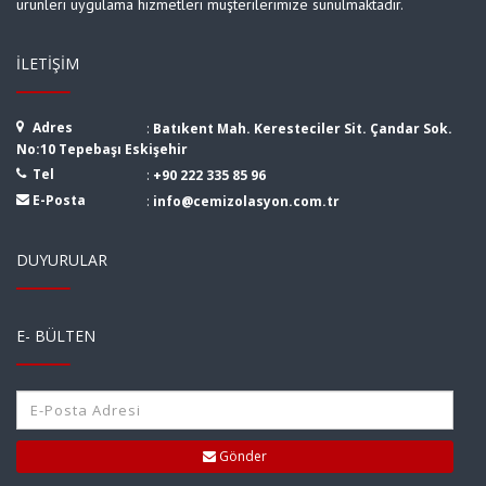
ürünleri uygulama hizmetleri müşterilerimize sunulmaktadır.
İLETIŞIM
Adres
:
Batıkent Mah. Keresteciler Sit. Çandar Sok.
No:10 Tepebaşı Eskişehir
Tel
:
+90 222 335 85 96
E-Posta
:
info@cemizolasyon.com.tr
DUYURULAR
E- BÜLTEN
Gönder