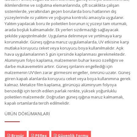
iklimlendirme ve soğutma elemanlarında, çift sıcaklıkta çalışan
sistemlerde, yeraltından geçen borularda boru hatlarının dış
yüzeylerinde ısı yalıtımı ve yoğuşma kontrolü amacıyla uygulanır.
Yalıtım yapılacak boru ile polietilen borunun iç yüzeyi tam oturmalı,
arada boşluk kalmamalıdır. Ek yerleri sızdırmazlığı sağlayacak
şekilde yapıştırılmalıdır. Uygulama delinmeye ve yırtılmaya karşı
korunmalıdır. Güneş ışığına maruz uygulamalarda, UV etkisine karşı
mutlaka koruyucu ceket veya koruyucu boya kullanılmalıdır. Açık
hava uygulamalarının 5 gün içersinde kaplanması gerekmektedir.
Alüminyum folyo kaplama, malzemenin buhar kesici özelliğini ve
darbe mukavemetini artırır. Güneş ışınlarını engellediği için
malzemenin UV’den zarar görmesini engeller, ömrünü uzatır. Güneş
gören kapalı alanlarda koruyucu ceket veya boya kullanımına gerek
kalmaz. Metalize film kaplama, görünüşü alüminyum folyoya
benzediği için tercih edilen parlak renkte, yüksek yoğunluklu
polietilen malzemedir. Doğrudan güneş ışığına maruz kalmamalı,
kapalı ortamlarda tercih edilmelidir.
ÜRÜN DÖKÜMANLARI
Broşür
PEflex
Güvenlik Formu