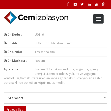
Toggle
navigati
Ürün Kodu :
U0119
Ürün Adı :
PEflex Boru Metalize 30mm
Ürün Grubu :
Tesisat Yalıtımı
Ürün Markası :
İzocam
Açıklama:
İzocam PEflex, iklimlendirme, soğutma, güneş
enerjisi sistemlerinde ısı yalıtımı ve yoğuşma
kontrolü sağlamak üzere üretilen kapalı gözenekli hücre yapısına sahip
boru şeklinde polietilen köpük malzemedir.
Projeye Ekle