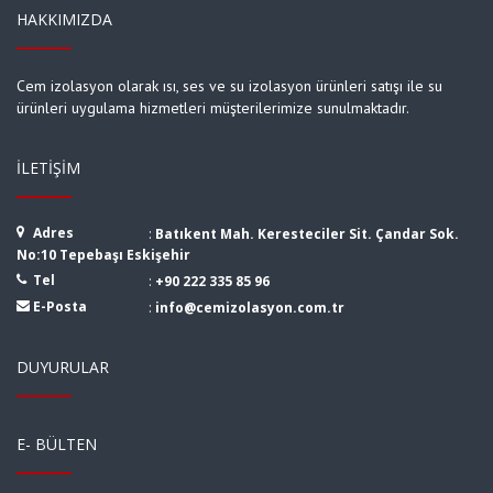
HAKKIMIZDA
Cem izolasyon olarak ısı, ses ve su izolasyon ürünleri satışı ile su
ürünleri uygulama hizmetleri müşterilerimize sunulmaktadır.
İLETIŞIM
Adres
:
Batıkent Mah. Keresteciler Sit. Çandar Sok.
No:10 Tepebaşı Eskişehir
Tel
:
+90 222 335 85 96
E-Posta
:
info@cemizolasyon.com.tr
DUYURULAR
E- BÜLTEN