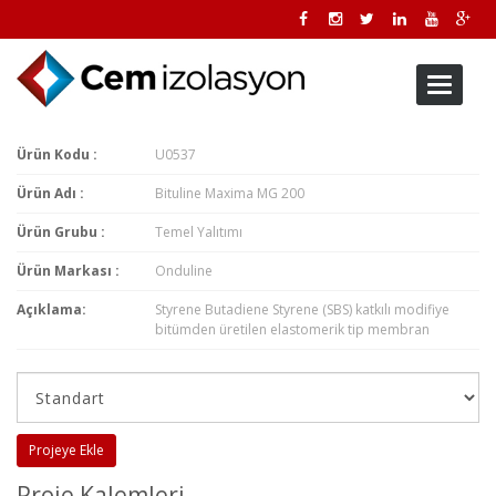
Toggle
navigati
Ürün Kodu :
U0537
Ürün Adı :
Bituline Maxima MG 200
Ürün Grubu :
Temel Yalıtımı
Ürün Markası :
Onduline
Açıklama:
Styrene Butadiene Styrene (SBS) katkılı modifiye
bitümden üretilen elastomerik tip membran
Projeye Ekle
Proje Kalemleri