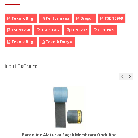
Teknik Bilgi
Performans
Broşür
TSE 13969
TSE 11758
TSE 13707
CE 13707
CE 13969
Teknik Bilgi
Teknik Dosya
İLGILI ÜRÜNLER
ı
Bituline Astar
Ürün Detayı
Bardoline Alaturka Saçak Membranı Onduline