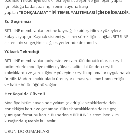
özellikleri nedeniyle sürekli esneyen, titreşen ve genleşen yapılar
için olduğu kadar, basınçlı zemin suyuna karşı
yapılan
“BOHÇALAMA” TİPİ TEMEL YALITIMLARI İÇİN DE İDEALDİR.
Su Geçirimsiz
BITULINE membranları eritme kaynağı ile birleştirilir ve yüzeylere
kolayca yapışır. Kaynak sistemi yalıtımın sürekliliğini sağlar. BITULINE
sisteminin su geçirimsizliği ek yerlerinde de tamdır.
Yüksek Teknoloji
BITULINE membranları polyester ve cam tülü donatılı olarak çeşitli
polimerlerle modifiye edilen yüksek kaliteli bitümden çeşitli
kalınlıklarda ve gerektiğinde yüzeyine çeşitli kaplamalar uygulanarak
üretilir. Modern makinalarla üretiliyor olması yalıtımın homojenliğini
ve kalite bütünlüğünü sağlar.
Her Koşulda Güvenli
Modifiye bitüm sayesinde yalıtım çok düşük sıcaklıklarda dahi
esnekliğini korur ve çatlamaz. Yüksek sıcaklıklarda da ise geç
yumuşar, formunu korur. Bu nedenle BITULINE sistemi her iklim
kuşağında güvenle kullanılır.
ÜRÜN DÖKÜMANLARI