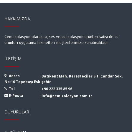
HAKKIMIZDA
Cem izolasyon olarak ısı, ses ve su izolasyon ürünleri satışı ile su
ürünleri uygulama hizmetleri müşterilerimize sunulmaktadır.
İLETIŞIM
Adres
:
Batıkent Mah. Keresteciler Sit. Çandar Sok.
No:10 Tepebaşı Eskişehir
Tel
:
+90 222 335 85 96
E-Posta
:
info@cemizolasyon.com.tr
DUYURULAR