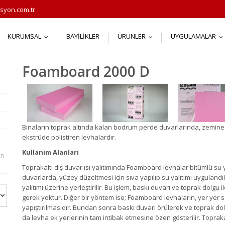
syon.com.tr
KURUMSAL
BAYILIKLER
ÜRÜNLER
UYGULAMALAR
...
...
.
Foamboard 2000 D
Binaların toprak altında kalan bodrum perde duvarlarında, zemine 
ekstrüde polistiren levhalardır.
Kullanım Alanları
en
Toprakaltı dış duvar ısı yalıtımında Foamboard levhalar bitümlü su yalı
duvarlarda, yüzey düzeltmesi için sıva yapılıp su yalıtımı uygulan
yalıtımı üzerine yerleştirilir. Bu işlem, baskı duvarı ve toprak dolg
gerek yoktur. Diğer bir yöntem ise; Foamboard levhaların, yer yer 
yapıştırılmasıdır. Bundan sonra baskı duvarı örülerek ve toprak d
da levha ek yerlerinin tam intibak etmesine özen gösterilir. Toprakal