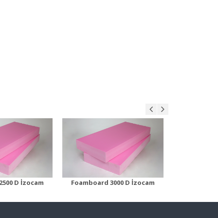
oard 3000 D
Foamboard 3500 D
Optimu
n Detayı
Ürün Detayı
Ür
2500 D İzocam
Foamboard 3000 D İzocam
Foamboard