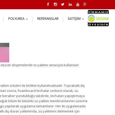
POLYUREA
REFERANSLAR
İLETIŞIM
..
...
...
oturan döşemelerde ısı yalıtımı amacıyla kullanılan
tım örtüleri ile birlikte kullanılmaktadır. Toprakaltı dış
dıktan sonra, Foamboard levhalar serbest olarak, su
u ile beraber yürütüldüğü takdirde, levhaları yapıştırmaya
soğuk bitüm ile bitümlü su yalıtım membranlarının üzerine
olgu yapılarak uygulama tamamlanır. Her iki uygulamada
tı dış duvar yalıtımında, su yalıtımını delmemek için