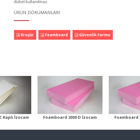
dübel kullanılmaz.
ÜRÜN DÖKÜMANLARI
Broşür
Foamboard
Güvenlik Formu
ard 2000 D
Foamboard 2500 D
Foamb
n Detayı
Ürün Detayı
Ürü
 Kaplı İzocam
Foamboard 2000 D İzocam
Foamboard 