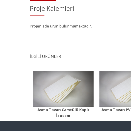
Proje Kalemleri
Projenizde ürün bulunmamaktadır.
İLGILI ÜRÜNLER
Asma Tavan PVC
Foambo
 Tavan
Kaplı
lü Kaplı
Ürü
Ürün Detayı
 Detayı
Asma Tavan Camtülü Kaplı
Asma Tavan PVC
İzocam