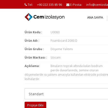
Tel:
+90 222 335 85 96
E-Posta:
info@cemizola
ANA SAYFA
Ürün Kodu :
U0060
Ürün Adı :
Foamboard 2000 D
Ürün Grubu :
Döşeme Yalıtımı
Ürün Markası :
İzocam
Açıklama:
Binaların toprak altında kalan bodrum
perde duvarlarında, zemine oturan
döşemelerde ısı yalıtımı amacıyla kullanılan ekstrüde polistir
levhalardır.
Projeye Ekle