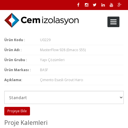
Toggle
navigati
Ürün Kodu :
U0229
Ürün Adı :
MasterFlow 928 (Emaco S55)
Ürün Grubu :
Yapı Çözümleri
Ürün Markası :
BASF
Açıklama:
Çimento Esaslı Grout Harcı
Projeye Ekle
Proje Kalemleri