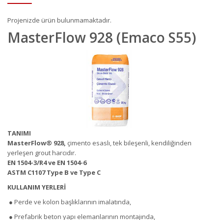
Projenizde ürün bulunmamaktadır.
MasterFlow 928 (Emaco S55)
TANIMI
MasterFlow
®
928,
çimento esaslı, tek bileşenli, kendiliğinden
yerleşen grout harcıdır.
EN 1504-3/R4 ve EN 1504-6
ASTM C1107 Type B ve Type C
KULLANIM YERLERİ
● Perde ve kolon başlıklarının imalatında,
● Prefabrik beton yapı elemanlarının montajında,