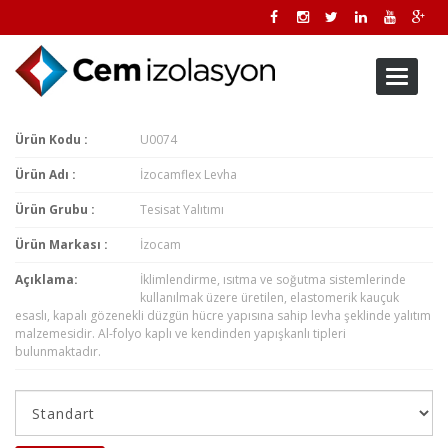
Toggle
navigati
Ürün Kodu :
U0074
Ürün Adı :
İzocamflex Levha
Ürün Grubu :
Tesisat Yalıtımı
Ürün Markası :
İzocam
Açıklama:
İklimlendirme, ısıtma ve soğutma sistemlerinde
kullanılmak üzere üretilen, elastomerik kauçuk
esaslı, kapalı gözenekli düzgün hücre yapısına sahip levha şeklinde yalıtım
malzemesidir. Al-folyo kaplı ve kendinden yapışkanlı tipleri
bulunmaktadır.