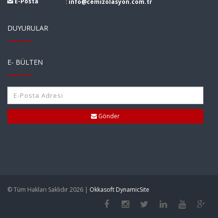
E-Posta
:
info@cemizolasyon.com.tr
DUYURULAR
E- BÜLTEN
Gönder
© Tüm Hakları Saklıdır 2026 |
Okkasoft DynamicSite