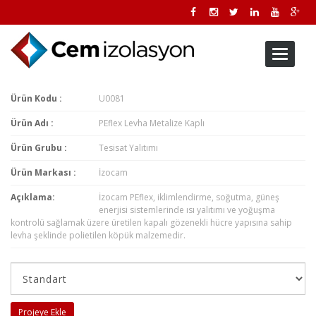
Toggle
navigati
Ürün Kodu :
U0081
Ürün Adı :
PEflex Levha Metalize Kaplı
Ürün Grubu :
Tesisat Yalıtımı
Ürün Markası :
İzocam
Açıklama:
İzocam PEflex, iklimlendirme, soğutma, güneş
enerjisi sistemlerinde ısı yalıtımı ve yoğuşma
kontrolü sağlamak üzere üretilen kapalı gözenekli hücre yapısına sahip
levha şeklinde polietilen köpük malzemedir.
Projeye Ekle