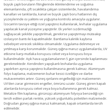
büyük çaplı boruların fitinglerinde iklimlendirme ve soğutma
elemanlarında, çift sıcaklıkta çalışan sistemlerde, havalandırma
kanalları ve tanklarda, kanal ve büyük çaplı boru hatlarının dış
yüzeylerinde ısı yalıtımı ve yoğuşma kontrolü amacıyla uygulanır.
İzocam’ın tavsiye ettiği özel yapıştırıcı kullanılarak, levhalar uygulama
yapılacak kanal yüzeyine yapıştırılır. Ek yerleri sızdırmazlığı
sağlayacak şekilde yapıştırılmalı, gerekirse yapıştırmayı müteakip
izolasyon bantı ile kapatılmalıdır. Bantlama kalınlık kaybına
sebebiyet verecek sıkılıkta olmamalıdır. Uygulama delinmeye ve
yırtılmaya karşı korunmalıdır. Güneş ışığına maruz uygulamalarda, UV
etkisine karşı mutlaka koruyucu ceket veya koruyucu boya
kullanılmalıdır. Açık hava uygulamalarının 5 gün içersinde kaplanması
gerekmektedir. Kendinden yapışkanlı levhalarda uygulama
yapılırken ayrıca yapıştırıcı kullanılmasına gerek kalmaz. Alüminyum
folyo kaplama, malzemenin buhar kesici özelliğini ve darbe
mukavemetini artırır. Güneş ışınlarını engellediği için malzemenin
UV’den zarar görmesini engeller, ömrünü uzatır. Güneş gören kapalı
alanlarda koruyucu ceket veya boya kullanımına gerek kalmaz.
Metalize film kaplama, görünüşü alüminyum folyoya benzediği için
tercih edilen parlak renkte, yüksek yoğunluklu polietilen malzemedir.
Doğrudan güneş ışığına maruz kalmamalı, kapalı ortamlarda tercih
edilmelidir.