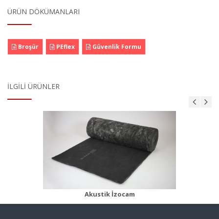
ÜRÜN DÖKÜMANLARI
Broşür
PEflex
Güvenlik Formu
İLGILI ÜRÜNLER
Camyünü Klima Levhası
Ürün Detayı
Akustik İzocam