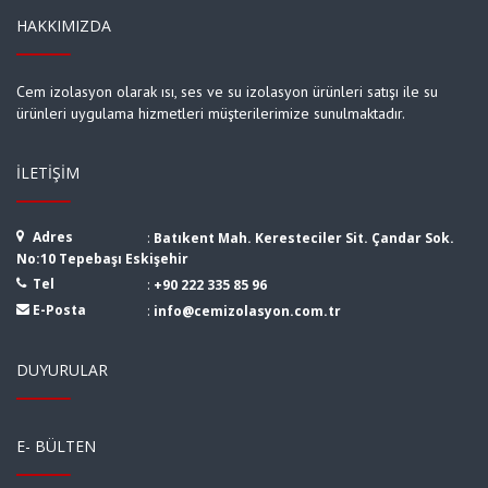
HAKKIMIZDA
Cem izolasyon olarak ısı, ses ve su izolasyon ürünleri satışı ile su
ürünleri uygulama hizmetleri müşterilerimize sunulmaktadır.
İLETIŞIM
Adres
:
Batıkent Mah. Keresteciler Sit. Çandar Sok.
No:10 Tepebaşı Eskişehir
Tel
:
+90 222 335 85 96
E-Posta
:
info@cemizolasyon.com.tr
DUYURULAR
E- BÜLTEN