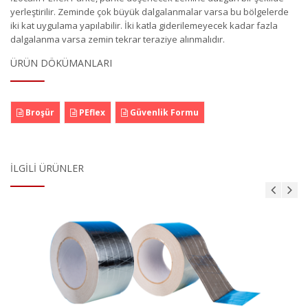
yerleştirilir. Zeminde çok büyük dalgalanmalar varsa bu bölgelerde
iki kat uygulama yapılabilir. İki katla giderilemeyecek kadar fazla
dalgalanma varsa zemin tekrar teraziye alınmalıdır.
ÜRÜN DÖKÜMANLARI
Broşür
PEflex
Güvenlik Formu
İLGILI ÜRÜNLER
Alüminyum Folyo Bant Takviyesiz
Ürün Detayı