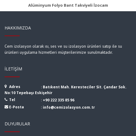
Alüminyum Folyo Bant Takviyeli İzocam
HAKKIMIZDA
Cem izolasyon olarak ısı, ses ve su izolasyon ürünleri satışı ile su
ürünleri uygulama hizmetleri müşterilerimize sunulmaktadır.
İLETIŞIM
Adres
:
Batıkent Mah. Keresteciler Sit. Çandar Sok.
No:10 Tepebaşı Eskişehir
Tel
:
+90 222 335 85 96
E-Posta
:
info@cemizolasyon.com.tr
DUYURULAR