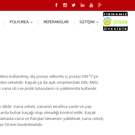
POLYUREA
REFERANSLAR
İLETIŞIM
..
...
...
esi kullanılmış, dış yüzeyi silikonlu iç yüzeyi 500 °C’ye
ıtım ceketidir. Kapalı ya da açık ortamlardaki DIN, ANSI,
na vb.) ve pislik tutucuların ısı yalıtımında kullanılır.
dikilir. Vana ceketi, vananın etrafına sarılır ve yay
arda buhar kaçağı olup olmadığı kontrol edilir. Kaçak
ulamada vana ve flanşlar tamamen yalıtılmalı, vana ceketi,
az 50 mm bindirilmelidir.