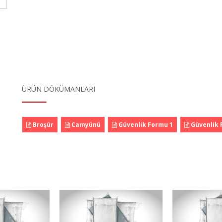
ÜRÜN DÖKÜMANLARI
Broşür
Camyünü
Güvenlik Formu 1
Güvenlik 
 Valf Ceketi
P16 Globe Vana
P16 K