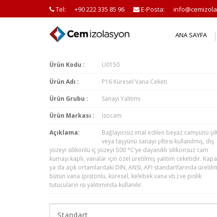
Tel:
+90 222 335 85 96
E-Posta:
info@cemizola
ANA SAYFA
Ürün Kodu :
U0150
Ürün Adı :
P16 Küresel Vana Ceketi
Ürün Grubu :
Sanayi Yalıtımı
Ürün Markası :
İzocam
Açıklama:
Bağlayıcısız imal edilen beyaz camyünü şil
veya taşyünü sanayi şiltesi kullanılmış, dış
yüzeyi silikonlu iç yüzeyi 500 °C’ye dayanıklı silikonsuz cam
kumaşı kaplı, vanalar için özel üretilmiş yalıtım ceketidir. Kapa
ya da açık ortamlardaki DIN, ANSI, API standartlarında üretilm
bütün vana (pistonlu, küresel, kelebek vana vb.) ve pislik
tutucuların ısı yalıtımında kullanılır.