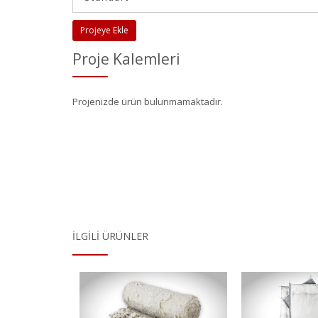
Projeye Ekle
Proje Kalemleri
Projenizde ürün bulunmamaktadır.
İLGILI ÜRÜNLER
 Taşyünü
P16 Çek
Kelebek Vana Ceketi