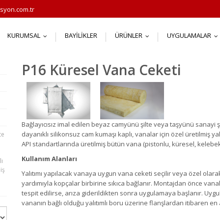
syon.com.tr
KURUMSAL
BAYILIKLER
ÜRÜNLER
UYGULAMALAR
...
...
.
P16 Küresel Vana Ceketi
Bağlayıcısız imal edilen beyaz camyünü şilte veya taşyünü sanayi şilt
dayanıklı silikonsuz cam kumaşı kaplı, vanalar için özel üretilmiş yal
te
API standartlarında üretilmiş bütün vana (pistonlu, küresel, kelebek va
Kullanım Alanları
lı
iş
Yalıtımı yapılacak vanaya uygun vana ceketi seçilir veya özel olarak 
yardımıyla kopçalar birbirine sıkıca bağlanır. Montajdan önce vanal
tespit edilirse, arıza giderildikten sonra uygulamaya başlanır. Uyg
vananın bağlı olduğu yalıtımlı boru üzerine flanşlardan itibaren en 