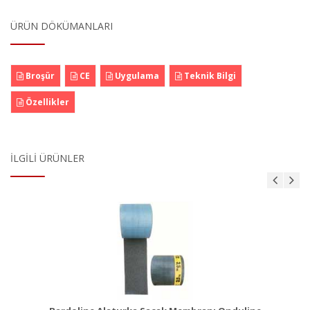
ÜRÜN DÖKÜMANLARI
Broşür
CE
Uygulama
Teknik Bilgi
Özellikler
İLGILI ÜRÜNLER
ı
Bituline Astar
Ürün Detayı