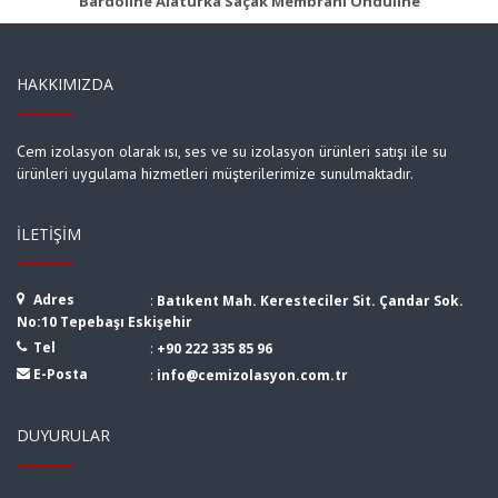
Bardoline Alaturka Saçak Membranı Onduline
HAKKIMIZDA
Cem izolasyon olarak ısı, ses ve su izolasyon ürünleri satışı ile su
ürünleri uygulama hizmetleri müşterilerimize sunulmaktadır.
İLETIŞIM
Adres
:
Batıkent Mah. Keresteciler Sit. Çandar Sok.
No:10 Tepebaşı Eskişehir
Tel
:
+90 222 335 85 96
E-Posta
:
info@cemizolasyon.com.tr
DUYURULAR