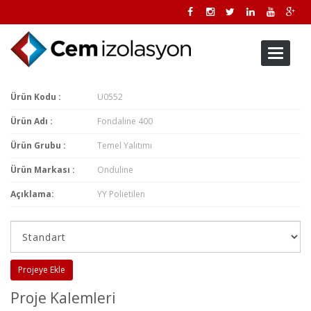
Toggle
navigati
Ürün Kodu :
U0552
Ürün Adı :
Fondaline 400
Ürün Grubu :
Temel Yalıtımı
Ürün Markası :
Onduline
Açıklama:
YY Polietilen
Projeye Ekle
Proje Kalemleri