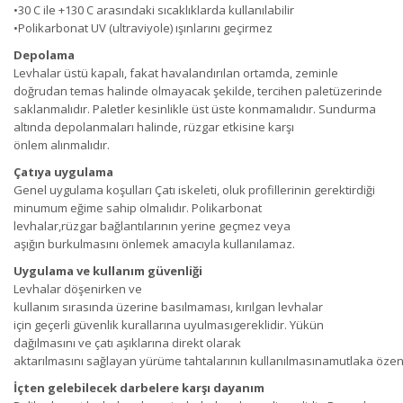
•
30
C
ile
+
130
C aras
ı
ndaki
s
ı
cakl
ı
klarda kullan
ı
labilir
•
Polikarbonat
UV (ultraviyole) ışı
nlar
ını
ge
çirmez
Depolama
Levhalar
ü
st
ü
kapal
ı
,
fakat havaland
ırı
lan ortamda
,
zeminle
doğrudan
temas
halinde olmayacak
ş
ekilde
,
tercihen
palet
ü
zerinde
saklanmal
ı
d
ı
r
.
Paletler
kesinlikle
ü
st
ü
ste
konmamal
ı
d
ır
.
Sundurma
alt
ı
nda
depolanmalar
ı
halinde
,
rüzgar
etkisine kar
şı
ö
nlem
al
ı
nmal
ı
d
ır
.
Ç
at
ıya
uygulama
Genel uygulama ko
ş
ulları
Ç
at
ı
iskeleti
,
oluk profillerinin gerektirdiği
minumum
eğ
ime
sahip
olmal
ı
d
ı
r
.
Polikarbonat
levhalar
,
r
ü
zgar
bağlant
ı
lar
ının yerine geçmez veya
a
şığı
n
burkulmas
ını
ö
nlemek
amac
ı
yla kullan
ı
lamaz
.
Uygulama ve kullan
ım gü
venliğ
i
Levhalar d
öş
enirken ve
kullan
ım
s
ı
ras
ı
nda
ü
zerine
bas
ı
lmamas
ı
,
k
ı
r
ı
lgan levhalar
i
ç
in
geç
erli
gü
venlik
kurallar
ı
na uyulmas
ı
gereklidir
.
Yü
k
ü
n
dağılmas
ı
n
ı
ve
ç
at
ı
aşıklar
ı
na direkt olarak
aktar
ı
lmas
ı
n
ı
sağlayan
yürüme
tahtalar
ının
kullan
ı
lmas
ına
mutlaka
öze
İç
ten
gelebilecek darbelere kar
şı
dayanım