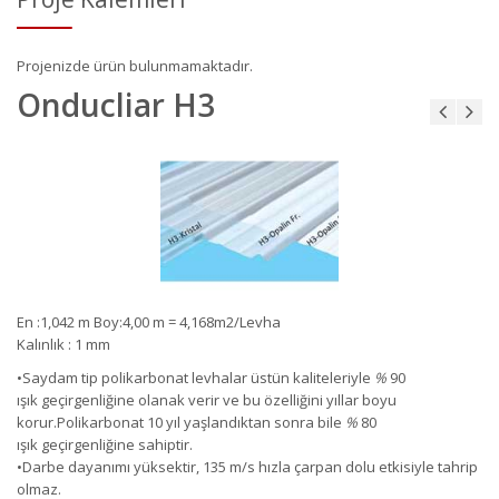
Projenizde ürün bulunmamaktadır.
Onducliar H3
En :1,042 m Boy:4,00 m = 4,168m2/Levha
Kalınlık : 1 mm
•
Saydam tip polikarbonat
levhalar
ü
st
ün
kaliteleriyle
%
90
ışı
k
geç
irgenliğ
ine
olanak
verir ve
bu
ö
zelliğ
ini yı
llar boyu
korur
.
Polikarbonat
10 yı
l
ya
şlandıktan
sonra
bile
%
80
ışı
k
ge
çirgenliğine
sahiptir
.
•
Darbe
dayanımı
y
ü
ksektir
,
135 m
/
s
h
ı
zla
çarpan
dolu etkisiyle tahrip
olmaz
.