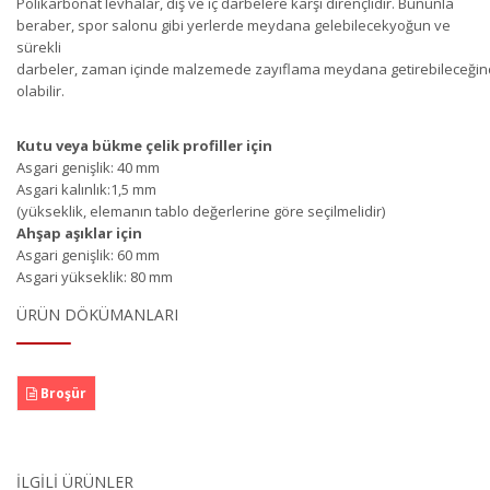
Polikarbonat levhalar
,
dış ve iç darbelere karşı
dirençlidir
.
Bununla
beraber
,
spor salonu gibi yerlerde
meydana gelebilecek
yo
ğ
un ve
sü
rekli
darbeler
,
zaman
iç
inde
malzemede
zayı
flama
meydana
getirebileceği
olabilir
.
Kutu veya
b
ü
kme
ç
elik profiller
için
Asgari geniş
lik
: 40
mm
Asgari
kal
ı
nl
ı
k
:1
,
5
mm
(yü
kseklik
,
eleman
ın
tablo de
ğ
erlerine
göre seç
ilmelidir
)
Ah
şap
a
şı
klar i
ç
in
Asgari
geni
ş
lik
: 60
mm
Asgari yü
kseklik
: 80
mm
ÜRÜN DÖKÜMANLARI
Broşür
İLGILI ÜRÜNLER