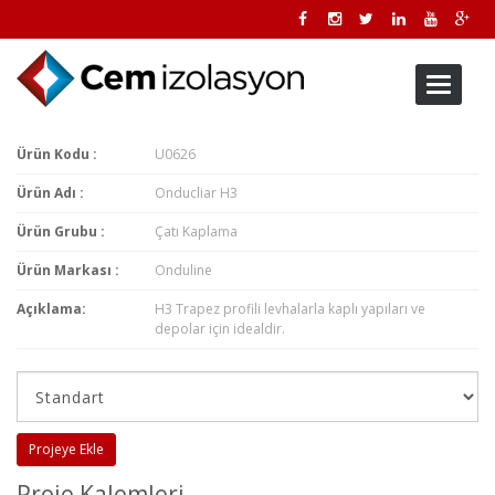
Toggle
navigati
Ürün Kodu :
U0626
Ürün Adı :
Onducliar H3
Ürün Grubu :
Çatı Kaplama
Ürün Markası :
Onduline
Açıklama:
H3 Trapez profili levhalarla kaplı yapıları ve
depolar için idealdir.
Projeye Ekle
Proje Kalemleri