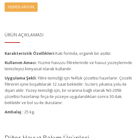
HEMEN ARAYIN
ÜRÜN AÇIKLAMASI
Karakteristik Özellikleri:
Katı formda, organik bir asittir.
Kullanım Amacı:
Yüzme havuzu filtrelerinde ve havuz yüzeylerinde
temizleyici kimyasal olarak kullanılır.
Uygulama Şekli:
Filtre temizliği için %4’lük çözeltisi hazırlanır. Çözelti
filtrenin içine boşaltılarak 12 saat bekletilir. Su ters yıkama yolu ile
dışarı atılır. Yüzey temizliği için, kir oranına bağlı olarak %5-20’lik
çözeltisi hazırlanıp fırça ile yüzeye uygulandıktan sonra 30 dak.
bekletilir ve bol su ile durulanır.
Ambalaj :
25 kg.
Diğer Havuz Bakım Ürünleri