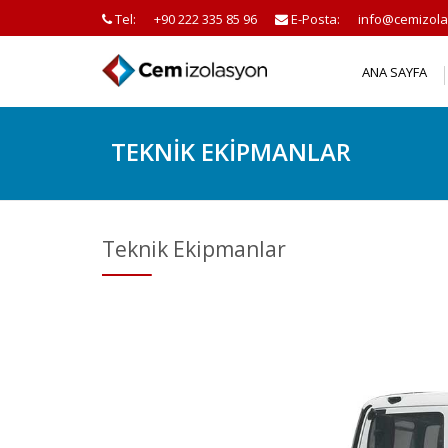
Tel:
+90 222 335 85 96
E-Posta:
info@cemizola
ANA SAYFA
TEKNIK EKIPMANLAR
Teknik Ekipmanlar