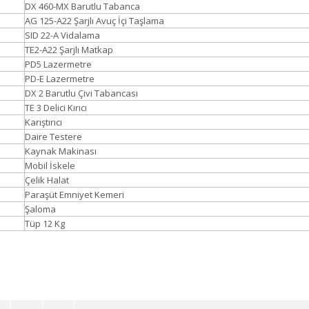
DX 460-MX Barutlu Tabanca
AG 125-A22 Şarjlı Avuç İçi Taşlama
SID 22-A Vidalama
TE2-A22 Şarjlı Matkap
PD5 Lazermetre
PD-E Lazermetre
DX 2 Barutlu Çivi Tabancası
TE 3 Delici Kırıcı
Karıştırıcı
Daire Testere
Kaynak Makinası
Mobil İskele
Çelik Halat
Paraşüt Emniyet Kemeri
Şaloma
Tüp 12 Kg