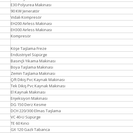
E30 Polyurea Makinası
90 KW Jeneratör
Vidalı Kompresör
EH200 Airless Makinası
EH300 Airless Makinası
Kompresör
Köşe Taşlama Freze
Endüstriyel Süpürge
Basınçlı Yıkama Makinası
Boya Taşlama Makinası
Zemin Taşlama Makinası
Çift Dikiş Pvc Kaynak Makinası
Tek Dikiş Pvc Kaynak Makinası
El Kaynak Makinası
Enjeksiyon Makinası
DG 150 Derz Kesme
DCH 220/300 Elmas Taşlama
VC 40-U Süpürge
TE 60 Kırıcı
GX 120 Gazlı Tabanca