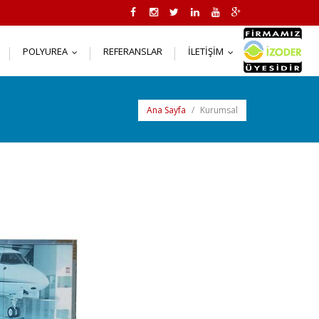
POLYUREA
REFERANSLAR
İLETIŞIM
..
...
...
Ana Sayfa
/
Kurumsal