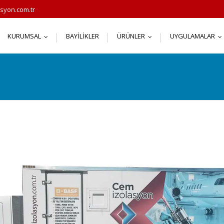
syon.com.tr
KURUMSAL
BAYILIKLER
ÜRÜNLER
UYGULAMALAR
...
...
.