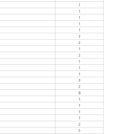
1
1
1
1
1
3
2
1
2
1
1
1
3
2
8
1
1
1
1
2
5