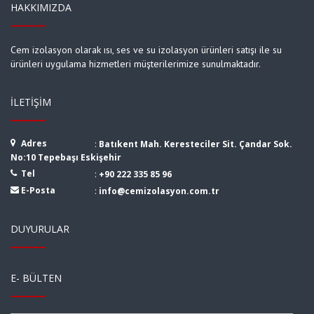
HAKKIMIZDA
Cem izolasyon olarak ısı, ses ve su izolasyon ürünleri satışı ile su
ürünleri uygulama hizmetleri müşterilerimize sunulmaktadır.
İLETIŞIM
Adres
:
Batıkent Mah. Keresteciler Sit. Çandar Sok.
No:10 Tepebaşı Eskişehir
Tel
:
+90 222 335 85 96
E-Posta
:
info@cemizolasyon.com.tr
DUYURULAR
E- BÜLTEN