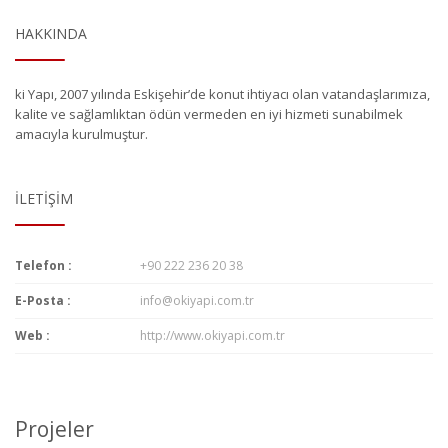
HAKKINDA
ki Yapı, 2007 yılında Eskişehir’de konut ihtiyacı olan vatandaşlarımıza,
kalite ve sağlamlıktan ödün vermeden en iyi hizmeti sunabilmek
amacıyla kurulmuştur.
İLETIŞIM
Telefon :
+90 222 236 20 38
E-Posta :
info@okiyapi.com.tr
Web :
http://www.okiyapi.com.tr
Projeler