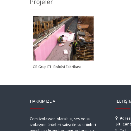
Projeler
 Grup
vi Fabrikası
GB Grup ETİ Bisküvi Fabrikası
HAKKIMIZDA
İLETIŞI
Adres
Cem izolasyon olarak ısı, ses ve su
Sit. Çan
izolasyon ürünleri satışı ile su ürünleri
uygulama hizmetleri müşterilerimize
Tel