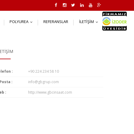
POLYUREA
REFERANSLAR
İLETIŞIM
..
...
...
LETIŞIM
lefon :
+90 224 234 58 10
Posta :
info@gbgrup.com
b :
http://www.gbcinsaat.com