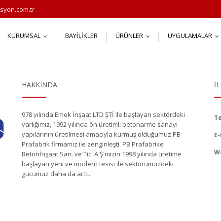
syon.com.tr
KURUMSAL
BAYILIKLER
ÜRÜNLER
UYGULAMALAR
...
...
.
HAKKINDA
İ
978 yılında Emek İnşaat LTD ŞTİ ile başlayan sektördeki
Te
varlığımız, 1992 yılında ön üretimli betonarme sanayi
yapılarının üretilmesi amacıyla kurmuş olduğumuz PB
E-
Prafabrik firmamız ile zenginleşti. PB Prafabrike
We
Betonİnşaat San. ve Tic. A.Ş'mizin 1998 yılında üretime
başlayan yeni ve modern tesisi ile sektörümüzdeki
gücümüz daha da arttı.