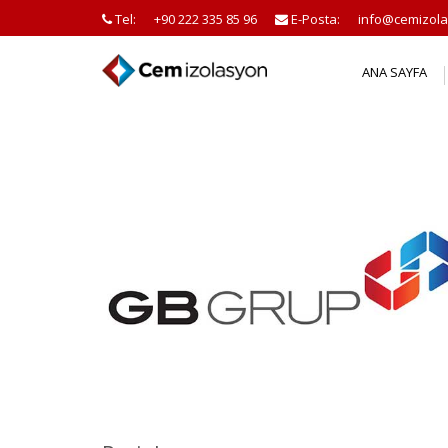
Tel:
+90 222 335 85 96
E-Posta:
info@cemizola
ANA SAYFA