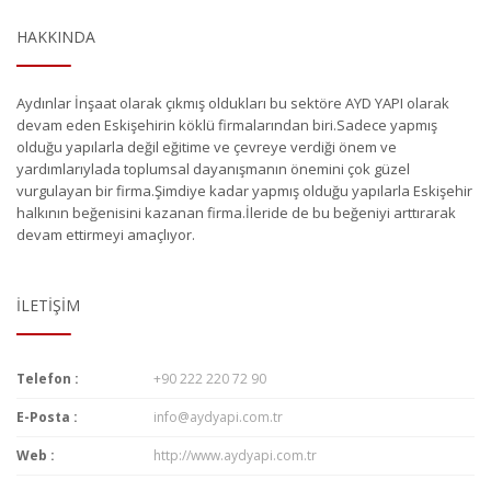
HAKKINDA
Aydınlar İnşaat olarak çıkmış oldukları bu sektöre AYD YAPI olarak
devam eden Eskişehirin köklü firmalarından biri.Sadece yapmış
olduğu yapılarla değil eğitime ve çevreye verdiği önem ve
yardımlarıylada toplumsal dayanışmanın önemini çok güzel
vurgulayan bir firma.Şimdiye kadar yapmış olduğu yapılarla Eskişehir
halkının beğenisini kazanan firma.İleride de bu beğeniyi arttırarak
devam ettirmeyi amaçlıyor.
İLETIŞIM
Telefon :
+90 222 220 72 90
E-Posta :
info@aydyapi.com.tr
Web :
http://www.aydyapi.com.tr