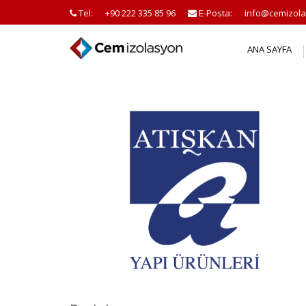
Tel:
+90 222 335 85 96
E-Posta:
info@cemizola
ANA SAYFA