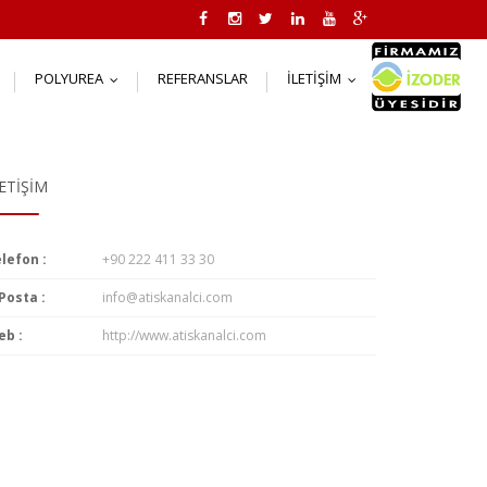
POLYUREA
REFERANSLAR
İLETIŞIM
..
...
...
LETIŞIM
lefon :
+90 222 411 33 30
Posta :
info@atiskanalci.com
b :
http://www.atiskanalci.com