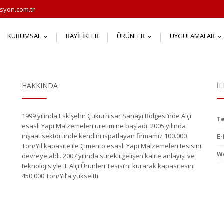
syon.com.tr
KURUMSAL
BAYILIKLER
ÜRÜNLER
UYGULAMALAR
...
...
.
HAKKINDA
İ
1999 yılında Eskişehir Çukurhisar Sanayi Bölgesi’nde Alçı
Te
esaslı Yapı Malzemeleri üretimine başladı. 2005 yılında
inşaat sektöründe kendini ispatlayan firmamız 100.000
E-
Ton/Yıl kapasite ile Çimento esaslı Yapı Malzemeleri tesisini
We
devreye aldı. 2007 yılında sürekli gelişen kalite anlayışı ve
teknolojisiyle II. Alçı Ürünleri Tesisi’ni kurarak kapasitesini
450,000 Ton/Yıl’a yükseltti.