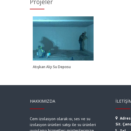
Projeler
an Alçı
Deposu
Atışkan Alçı Su Deposu
HAKKIMIZDA
İLETIŞI
Adres
Cem izolasyon olarak ısı, ses ve su
Sit. Çan
izolasyon ürünleri satışı ile su ürünleri
uygulama hizmetleri müşterilerimize
Tel