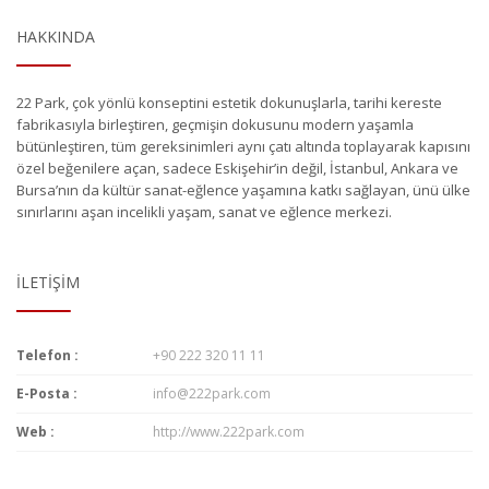
HAKKINDA
22 Park, çok yönlü konseptini estetik dokunuşlarla, tarihi kereste
fabrikasıyla birleştiren, geçmişin dokusunu modern yaşamla
bütünleştiren, tüm gereksinimleri aynı çatı altında toplayarak kapısını
özel beğenilere açan, sadece Eskişehir’in değil, İstanbul, Ankara ve
Bursa’nın da kültür sanat-eğlence yaşamına katkı sağlayan, ünü ülke
sınırlarını aşan incelikli yaşam, sanat ve eğlence merkezi.
İLETIŞIM
Telefon :
+90 222 320 11 11
E-Posta :
info@222park.com
Web :
http://www.222park.com