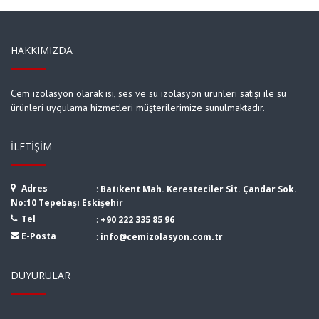
HAKKIMIZDA
Cem izolasyon olarak ısı, ses ve su izolasyon ürünleri satışı ile su
ürünleri uygulama hizmetleri müşterilerimize sunulmaktadır.
İLETIŞIM
Adres
:
Batıkent Mah. Keresteciler Sit. Çandar Sok.
No:10 Tepebaşı Eskişehir
Tel
:
+90 222 335 85 96
E-Posta
:
info@cemizolasyon.com.tr
DUYURULAR