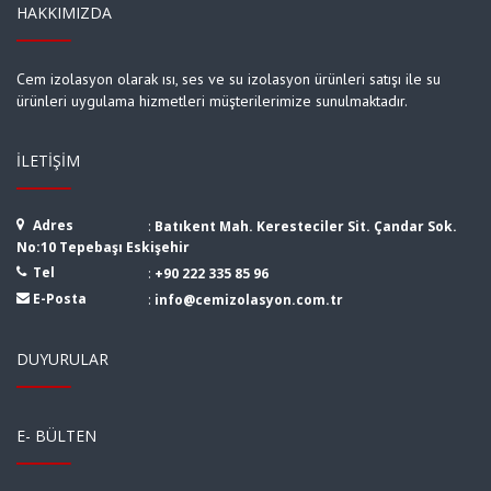
HAKKIMIZDA
Cem izolasyon olarak ısı, ses ve su izolasyon ürünleri satışı ile su
ürünleri uygulama hizmetleri müşterilerimize sunulmaktadır.
İLETIŞIM
Adres
:
Batıkent Mah. Keresteciler Sit. Çandar Sok.
No:10 Tepebaşı Eskişehir
Tel
:
+90 222 335 85 96
E-Posta
:
info@cemizolasyon.com.tr
DUYURULAR
E- BÜLTEN